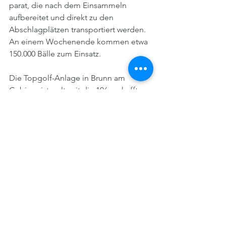
parat, die nach dem Einsammeln 
aufbereitet und direkt zu den 
Abschlagplätzen transportiert werden. 
An einem Wochenende kommen etwa 
150.000 Bälle zum Einsatz.
Die Topgolf-Anlage in Brunn am 
Gebirge ist weltweit die 106., schafft 
etwa 300 Arbeitsplätze und soll im 
ersten Jahr 400.000 Besucher anlocken, 
hofft Speiser. Geöffnet ist täglich von 
10 Uhr bis Mitternacht, am Freitag und 
Samstag sogar bis 2 Uhr. 
Reservierungen sind bereits möglich.
Anrainerbeschwerden wegen 
Lärmerregung befürchtet Speiser nicht. 
„Wir sind keine Disco.“ Eines gibt 
Speiser allerdings schmunzelnd zu: 