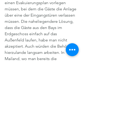
einen Evakuierungsplan vorlegen 
müssen, bei dem die Gäste die Anlage 
über eine der Eingangstüren verlassen 
müssen. Die naheliegendere Lösung, 
dass die Gäste aus den Bays im 
Erdgeschoss einfach auf das 
Außenfeld laufen, habe man nicht 
akzeptiert. Auch würden die Behörden 
hierzulande langsam arbeiten. In 
Mailand, wo man bereits die 
Baugenehmigung für einen Standort 
habe, seien die Behörden wesentlich 
schneller. Die Bearbeitung der 
Betriebsgenehmigung dauert 
mittlerweile fast zwei Jahre, so Speiser. 
In Deutschland war das 
Genehmigungsverfahren nach sechs 
Monaten, in Italien nach zwölf Monaten 
abgeschlossen. Aber man sei 