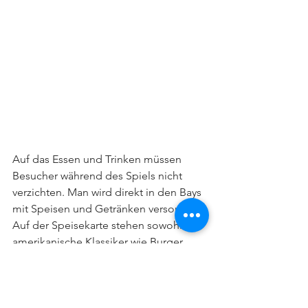
Auf das Essen und Trinken müssen 
Besucher während des Spiels nicht 
verzichten. Man wird direkt in den Bays 
mit Speisen und Getränken versorgt. 
Auf der Speisekarte stehen sowohl 
amerikanische Klassiker wie Burger 
aber auch lokale Spezialitäten. Am 
Eröffnungsabend schwirrten die guten 
Geister mit feinem Fingerfood und 
exzellenten Getränken (die Margarita 