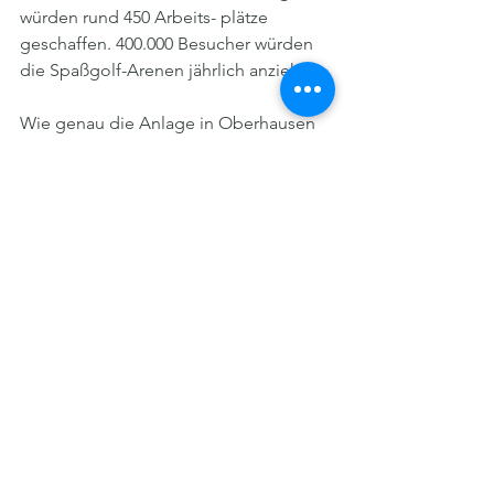
würden rund 450 Arbeits- plätze 
geschaffen. 400.000 Besucher würden 
die Spaßgolf-Arenen jährlich anziehen. 
Wie genau die Anlage in Oberhausen 
aussehen soll, wie groß sie wird und 
wie viele Spielboxen es geben wird, ist 
bislang nicht offiziell bekannt. Auch 
die Stadt möchte nichts 
vorwegnehmen und äußert sich daher 
ebenfalls nicht konkret zu dem 
möglichen Projekt am Brammenring. 
Eine solche Ansiedlung würde dem 
Freizeitstandort Neue Mitte aber 
deutlich stärken, sagt 
Strategiedezernent Ralf Güldenzopf 
auf Nachfrage. 